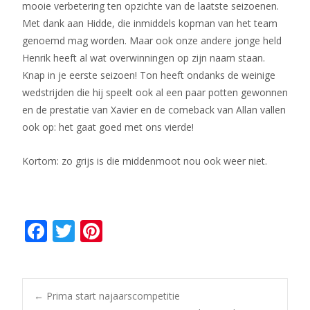
mooie verbetering ten opzichte van de laatste seizoenen.
Met dank aan Hidde, die inmiddels kopman van het team
genoemd mag worden. Maar ook onze andere jonge held
Henrik heeft al wat overwinningen op zijn naam staan.
Knap in je eerste seizoen! Ton heeft ondanks de weinige
wedstrijden die hij speelt ook al een paar potten gewonnen
en de prestatie van Xavier en de comeback van Allan vallen
ook op: het gaat goed met ons vierde!
Kortom: zo grijs is die middenmoot nou ook weer niet.
F
T
Pi
ac
w
nt
e
itt
er
b
er
e
Bericht
←
Prima start najaarscompetitie