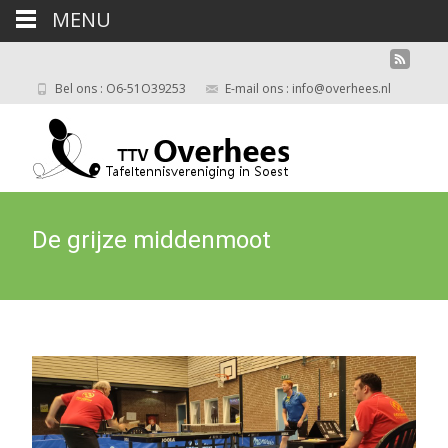
MENU
Bel ons : O6-51O39253
E-mail ons : info@overhees.nl
De grijze middenmoot