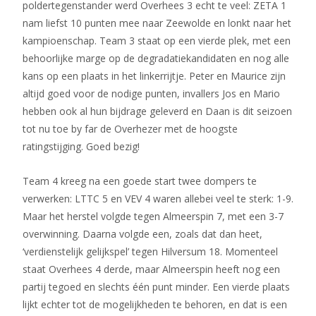
poldertegenstander werd Overhees 3 echt te veel: ZETA 1
nam liefst 10 punten mee naar Zeewolde en lonkt naar het
kampioenschap. Team 3 staat op een vierde plek, met een
behoorlijke marge op de degradatiekandidaten en nog alle
kans op een plaats in het linkerrijtje. Peter en Maurice zijn
altijd goed voor de nodige punten, invallers Jos en Mario
hebben ook al hun bijdrage geleverd en Daan is dit seizoen
tot nu toe by far de Overhezer met de hoogste
ratingstijging. Goed bezig!
Team 4 kreeg na een goede start twee dompers te
verwerken: LTTC 5 en VEV 4 waren allebei veel te sterk: 1-9.
Maar het herstel volgde tegen Almeerspin 7, met een 3-7
overwinning. Daarna volgde een, zoals dat dan heet,
‘verdienstelijk gelijkspel’ tegen Hilversum 18. Momenteel
staat Overhees 4 derde, maar Almeerspin heeft nog een
partij tegoed en slechts één punt minder. Een vierde plaats
lijkt echter tot de mogelijkheden te behoren, en dat is een