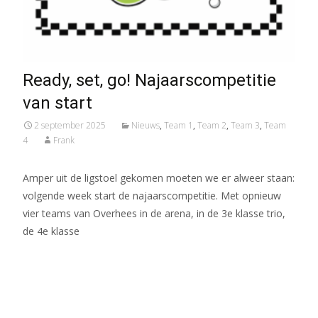
Ready, set, go! Najaarscompetitie
van start
2 september 2025
Nieuws
,
Team 1
,
Team 2
,
Team 3
,
Team
4
Frank
Amper uit de ligstoel gekomen moeten we er alweer staan:
volgende week start de najaarscompetitie. Met opnieuw
vier teams van Overhees in de arena, in de 3e klasse trio,
de 4e klasse
Meer lezen…