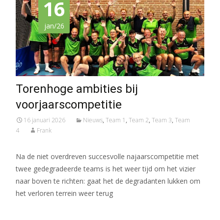
16
jan/26
Torenhoge ambities bij
voorjaarscompetitie
16 januari 2026
Nieuws
,
Team 1
,
Team 2
,
Team 3
,
Team
4
Frank
Na de niet overdreven succesvolle najaarscompetitie met
twee gedegradeerde teams is het weer tijd om het vizier
naar boven te richten: gaat het de degradanten lukken om
het verloren terrein weer terug
Meer lezen…