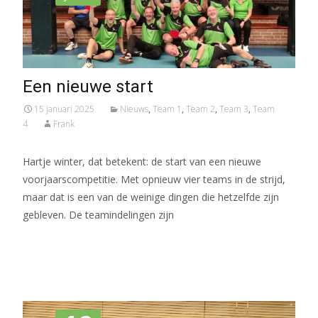
Een nieuwe start
15 januari 2025
Nieuws
,
Team 1
,
Team 2
,
Team 3
,
Team
4
Frank
Hartje winter, dat betekent: de start van een nieuwe
voorjaarscompetitie. Met opnieuw vier teams in de strijd,
maar dat is een van de weinige dingen die hetzelfde zijn
gebleven. De teamindelingen zijn
Meer lezen…