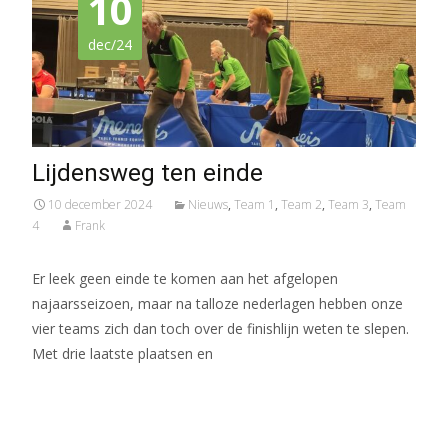
10
dec/24
Lijdensweg ten einde
10 december 2024
Nieuws
,
Team 1
,
Team 2
,
Team 3
,
Team
4
Frank
Er leek geen einde te komen aan het afgelopen
najaarsseizoen, maar na talloze nederlagen hebben onze
vier teams zich dan toch over de finishlijn weten te slepen.
Met drie laatste plaatsen en
Meer lezen…