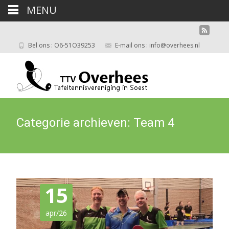
MENU
Bel ons : O6-51O39253
E-mail ons : info@overhees.nl
Categorie archieven: Team 4
15
apr/26