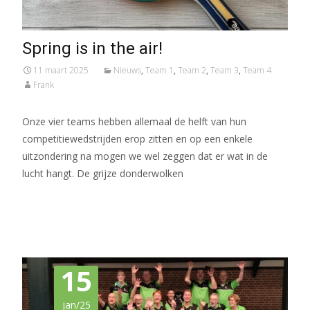
Spring is in the air!
11 maart 2025
Nieuws
,
Team 1
,
Team 2
,
Team 3
,
Team 4
Frank
Onze vier teams hebben allemaal de helft van hun
competitiewedstrijden erop zitten en op een enkele
uitzondering na mogen we wel zeggen dat er wat in de
lucht hangt. De grijze donderwolken
Meer lezen…
15
jan/25