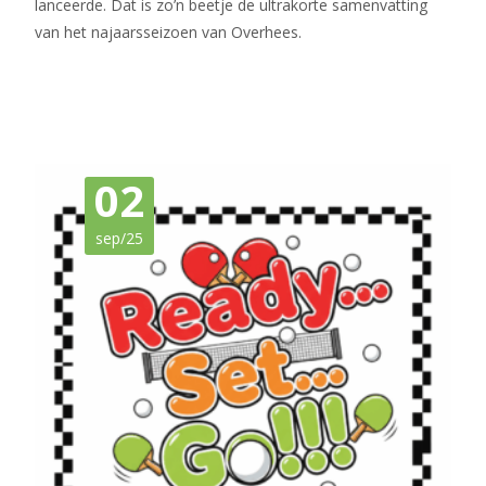
lanceerde. Dat is zo’n beetje de ultrakorte samenvatting
van het najaarsseizoen van Overhees.
Meer lezen…
02
sep/25