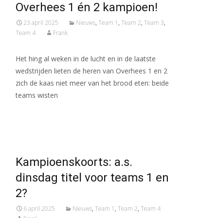
Overhees 1 én 2 kampioen!
23 april 2025
Nieuws
,
Team 1
,
Team 2
,
Team 3
,
Team 4
Frank
Het hing al weken in de lucht en in de laatste
wedstrijden lieten de heren van Overhees 1 en 2
zich de kaas niet meer van het brood eten: beide
teams wisten
Meer lezen…
Kampioenskoorts: a.s.
dinsdag titel voor teams 1 en
2?
6 april 2025
Nieuws
,
Team 1
,
Team 2
,
Team 4