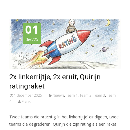
01
dec/25
2x linkerrijtje, 2x eruit, Quirijn
ratingraket
1 december 2025
Nieuws
,
Team 1
,
Team 2
,
Team 3
,
Team
4
Frank
Twee teams die prachtig ‘in het linkerrijtje’ eindigden, twee
teams die degraderen, Quirijn die zijn rating als een raket