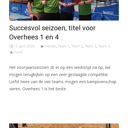
Succesvol seizoen, titel voor
Overhees 1 en 4
15 april 2026
Nieuws
,
Team 1
,
Team 2
,
Team 3
,
Team 4
Frank
Het voorjaarsseizoen zit er op één wedstrijd na op, we
mogen terugkijken op een zeer geslaagde competitie.
Liefst twee van de vier teams mogen een kampioenschap
vieren. Overhees 1 is het beste
Meer lezen…