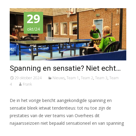
29
okt/24
Spanning en sensatie? Niet echt…
29 oktober 2024
Nieuws
,
Team 1
,
Team 2
,
Team 3
,
Team
4
Frank
De in het vorige bericht aangekondigde spanning en
sensatie bleek ietwat tendentieus: tot nu toe zijn de
prestaties van de vier teams van Overhees dit
najaarsseizoen niet bepaald sensationeel en van spanning
Meer lezen…