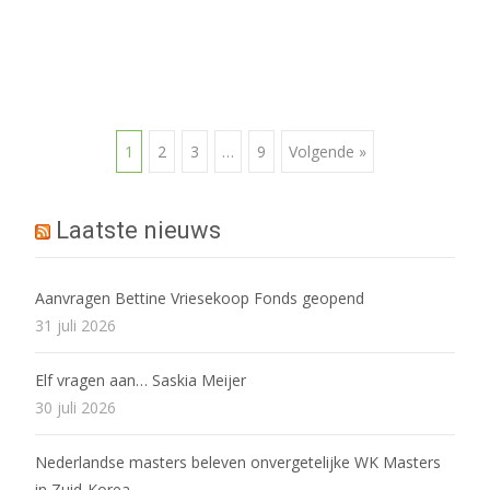
Berichten
1
2
3
…
9
Volgende »
navigatie
Laatste nieuws
Aanvragen Bettine Vriesekoop Fonds geopend
31 juli 2026
Elf vragen aan… Saskia Meijer
30 juli 2026
Nederlandse masters beleven onvergetelijke WK Masters
in Zuid-Korea