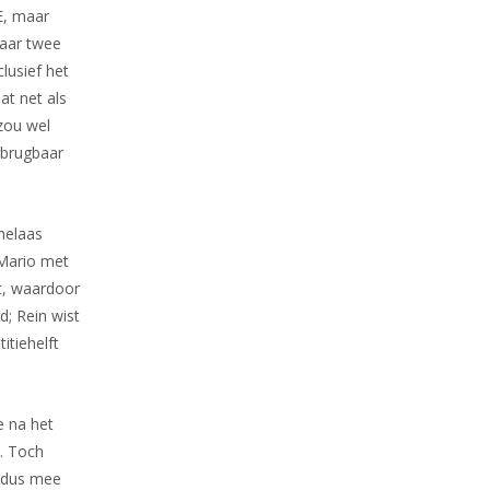
E, maar
maar twee
lusief het
at net als
 zou wel
rbrugbaar
 helaas
 Mario met
et, waardoor
; Rein wist
itiehelft
e na het
. Toch
t dus mee