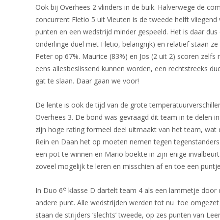
Ook bij Overhees 2 vlinders in de buik. Halverwege de com
concurrent Fletio 5 uit Vleuten is de tweede helft vlieg
punten en een wedstrijd minder gespeeld. Het is daar dus
onderlinge duel met Fletio, belangrijk) en relatief staan 
Peter op 67%. Maurice (83%) en Jos (2 uit 2) scoren zelfs 
eens allesbeslissend kunnen worden, een rechtstreeks d
gat te slaan. Daar gaan we voor!
De lente is ook de tijd van de grote temperatuurverschille
Overhees 3. De bond was gevraagd dit team in te delen in
zijn hoge rating formeel deel uitmaakt van het team, wat 
Rein en Daan het op moeten nemen tegen tegenstanders die
een pot te winnen en Mario boekte in zijn enige invalbeur
zoveel mogelijk te leren en misschien af en toe een puntj
e
In Duo 6
klasse D dartelt team 4 als een lammetje door 
andere punt. Alle wedstrijden werden tot nu toe omgezet
staan de strijders ‘slechts’ tweede, op zes punten van L