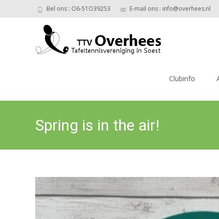
Bel ons : O6-51O39253
E-mail ons : info@overhees.nl
Ga
naar
Clubinfo
de
inhoud
Spring is in the air!