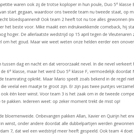
e
petitie waren ook zij de trotse koploper in hun poule, Duo 5
klasse 
end van start gegaan, waardoor ons tweede team nu tweede staat, op 
 echt bloedspannend! Ook team 2 heeft tot nu toe alles gewonnen (inc
ze er het beste voor. Mike maakt een indrukwekkende comeback, hij sta
nog hoger. De allerlaatste wedstrijd op 15 april tegen de Vleutenaren
uel om het goud. Maar wie weet weten onze helden eerder een onove
n tussen dag en nacht en dat veroorzaakt nevel. In die nevel verkeert
e
e
 de 6
klasse, maar het werd Duo 5
klasse F, vermoedelijk doordat
de teamrating opkrikt. Maar Mario speelt zoals bekend in de regel ni
 veelal een maatje te groot zijn. Er zijn pas twee puntjes verzameld
t ook één keer winst. Voor team 3 is het zaak om in de tweede compet
e te pakken. Iedereen weet: op zeker moment trekt de mist op!
de bloemenweide. Onbevangen pakken Allan, Xavier en Quirijn het en
 in winst, onder andere doordat alle dubbelpartijen werden gewonnen
eerdam 7, dat wel een wedstrijd meer heeft gespeeld. Ook team 4 doe