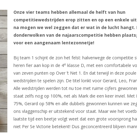
Onze vier teams hebben allemaal de helft van hun
competitiewedstrijden erop zitten en op een enkele ui
na mogen we wel zeggen dat er wat in de lucht hangt. 
donderwolken van de najaarscompetitie hebben plaat
voor een aangenaam lentezonnetje!
Bij team 1 schijnt de zon het felst: halverwege de competitie 
e
heren fier aan kop in de 4
klasse D, met een comfortabele v
van zeven punten op Over ’t Net 1. En dat terwijl in deze poul
wedstrijden te spelen zijn. De titel lonkt voor Gerard, Leo, Fra
Alle wedstrijden werden tot nu toe met ruime cijfers gewonne
staat zelfs nog op 100%, net als Mark die een keer inviel. Met
75%, Gerard op 58% en alle dubbels gewonnen kunnen we ze
ons vlaggenschip er uitstekend voor staat. Maar wie het voetb
laatste tijd een beetje volgt weet dat een grote voorsprong h
niet Per Se Victorie betekent! Dus geconcentreerd blijven man