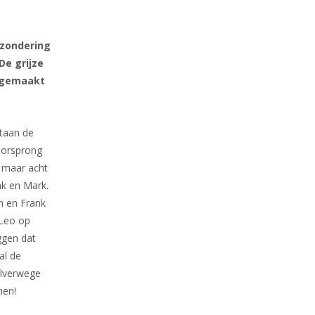
tzondering
De grijze
sgemaakt
staan de
oorsprong
e maar acht
nk en Mark.
n en Frank
 Leo op
ggen dat
al de
alverwege
nen!