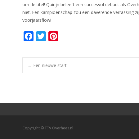
om de titel! Quirijn beleeft een succesvol debuut als Ove
niet. Een kampioenschap zou een daverende verrassing zij
voorjaarsflow!
F
T
Pi
ac
w
nt
e
itt
er
b
er
e
Bericht
←
Een nieuwe start
o
st
o
navigatie
k
Copyright © TTV Overhees.nl