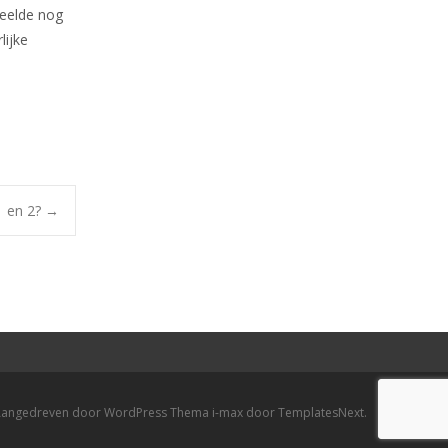
peelde nog
lijke
1 en 2?
→
angedreven door WordPress
Thema
i-max
door TemplatesNext.