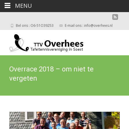
MENU
Bel ons : O6-51O39253
E-mail ons : info@overhees.nl
Overrace 2018 – om niet te
vergeten