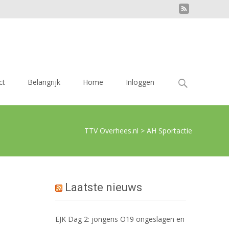
Zoek
ct
Belangrijk
Home
Inloggen
naar:
TTV Overhees.nl
>
AH Sportactie
Laatste nieuws
EJK Dag 2: jongens O19 ongeslagen en