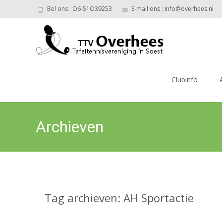
Bel ons : O6-51O39253
E-mail ons : info@overhees.nl
Ga
naar
Clubinfo
de
inhoud
Archieven
Tag archieven: AH Sportactie