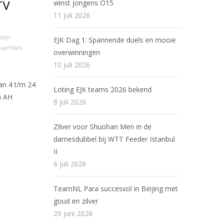
winst jongens O15
TV
11 juli 2026
eijn
EJK Dag 1: Spannende duels en mooie
verhees
overwinningen
10 juli 2026
an 4 t/m 24
Loting EJK teams 2026 bekend
n AH
8 juli 2026
Zilver voor Shuohan Men in de
damesdubbel bij WTT Feeder Istanbul
II
6 juli 2026
TeamNL Para succesvol in Beijing met
goud en zilver
29 juni 2026