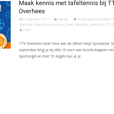
Maak kennis met tafeltennis bij T
Overhees
2 september 2017
Nieuws
AH
,
AH Sportactie
,
Albert H
Sportactie
,
Albert Hein
,
overhees
,
Soest
,
Sportactie
,
tafeltennis
,
TTV O
Frank
TTV Overhees doet mee aan de Albert Heijn Sportactie. V
september krijg je bij elke 10 euro aan boodschappen ee
Sportzegel en met 10 zegels kun je je
Meer lezen…