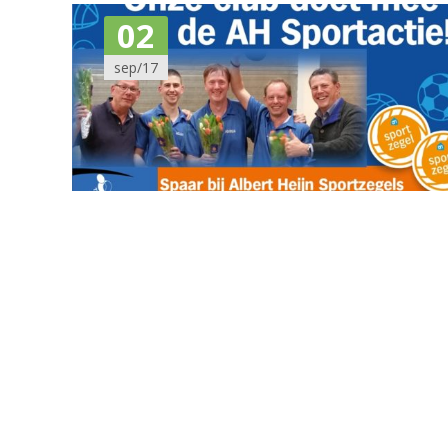
02
sep/17