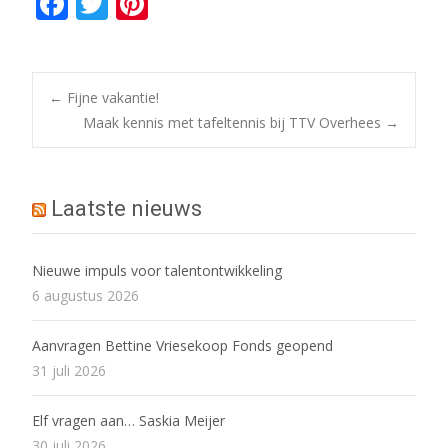
F
T
Pi
ac
w
nt
e
itt
er
b
er
e
Bericht
←
Fijne vakantie!
o
st
Maak kennis met tafeltennis bij TTV Overhees
→
o
navigatie
k
Laatste nieuws
Nieuwe impuls voor talentontwikkeling
6 augustus 2026
Aanvragen Bettine Vriesekoop Fonds geopend
31 juli 2026
Elf vragen aan… Saskia Meijer
30 juli 2026