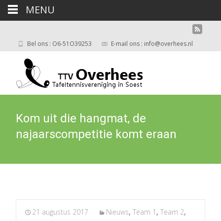
MENU
Bel ons : O6-51O39253
E-mail ons : info@overhees.nl
Kom uit die hangmat, de
najaarscompetitie komt eraan
21 augustus 2017
Nieuws
,
Team 1
,
Team 2
,