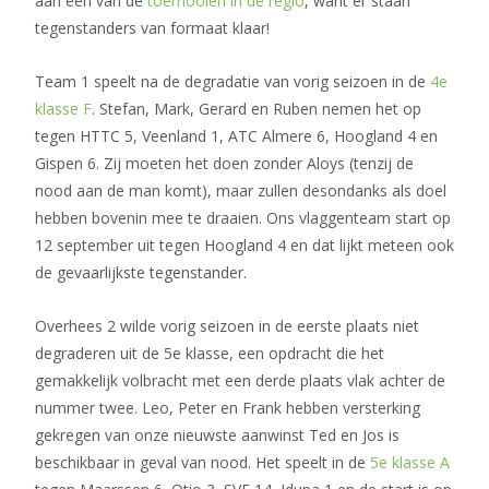
aan één van de
toernooien in de regio
, want er staan
tegenstanders van formaat klaar!
Team 1 speelt na de degradatie van vorig seizoen in de
4e
klasse F
. Stefan, Mark, Gerard en Ruben nemen het op
tegen HTTC 5, Veenland 1, ATC Almere 6, Hoogland 4 en
Gispen 6. Zij moeten het doen zonder Aloys (tenzij de
nood aan de man komt), maar zullen desondanks als doel
hebben bovenin mee te draaien. Ons vlaggenteam start op
12 september uit tegen Hoogland 4 en dat lijkt meteen ook
de gevaarlijkste tegenstander.
Overhees 2 wilde vorig seizoen in de eerste plaats niet
degraderen uit de 5e klasse, een opdracht die het
gemakkelijk volbracht met een derde plaats vlak achter de
nummer twee. Leo, Peter en Frank hebben versterking
gekregen van onze nieuwste aanwinst Ted en Jos is
beschikbaar in geval van nood. Het speelt in de
5e klasse A