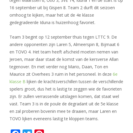
tegen Maarssen 6, Otio 3, SVE 14, Iduna 1 en de start is op
16 september uit bij Gispen 8. Team 2 durft dit seizoen
omhoog te kijken, maar het uit de 4e klasse
gedegradeerde Iduna is huizenhoog favoriet.
Team 3 begint op 12 september thuis tegen LTTC 9. De
andere opponenten zijn Laren 5, Almeerspin 8, Bijmaat 6
en TOVO 4. Het team heeft afscheid moeten nemen van
Jeroen, maar daar staat de komst van de kersverse Allan
tegenover. En met verder nog Mario, Daan, Ton en
Maurice zit Overhees 3 ruim in het personeel. In deze
6e
klasse B
lijken de krachtsverschillen tussen de verschillende
spelers groot, dus het is lastig te zeggen wie de favorieten
zijn. Er zullen verrassende uitslagen komen, dat staat wel
vast. Team 3 is in de poule de degradant uit de 5e klasse
en zal proberen bovenin mee te draaien, maar Laren en
TOVO lijken eveneens lastig te kloppen teams.