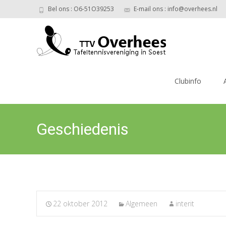
Bel ons : O6-51O39253
E-mail ons : info@overhees.nl
Ga
naar
Clubinfo
de
inhoud
Geschiedenis
22 oktober 2012
Algemeen
interit