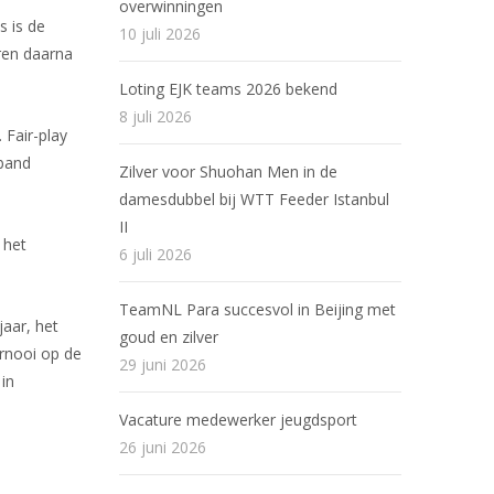
overwinningen
s is de
10 juli 2026
aren daarna
Loting EJK teams 2026 bekend
8 juli 2026
 Fair-play
rband
Zilver voor Shuohan Men in de
damesdubbel bij WTT Feeder Istanbul
II
 het
6 juli 2026
TeamNL Para succesvol in Beijing met
jaar, het
goud en zilver
rnooi op de
29 juni 2026
 in
Vacature medewerker jeugdsport
26 juni 2026