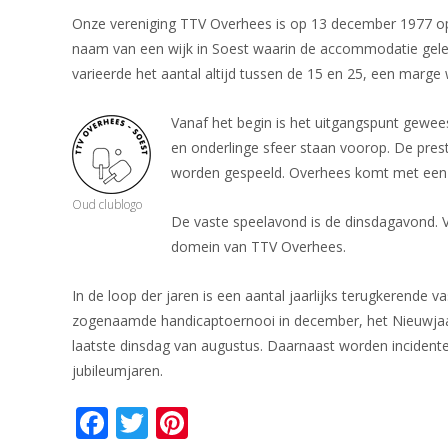
Onze vereniging TTV Overhees is op 13 december 1977 opge
naam van een wijk in Soest waarin de accommodatie gelegen
varieerde het aantal altijd tussen de 15 en 25, een marge 
Vanaf het begin is het uitgangspunt gewees
en onderlinge sfeer staan voorop. De prest
worden gespeeld. Overhees komt met een a
Oud clublogo
De vaste speelavond is de dinsdagavond. Va
domein van TTV Overhees.
In de loop der jaren is een aantal jaarlijks terugkerende 
zogenaamde handicaptoernooi in december, het Nieuwjaar
laatste dinsdag van augustus. Daarnaast worden incidentee
jubileumjaren.
F
T
Pi