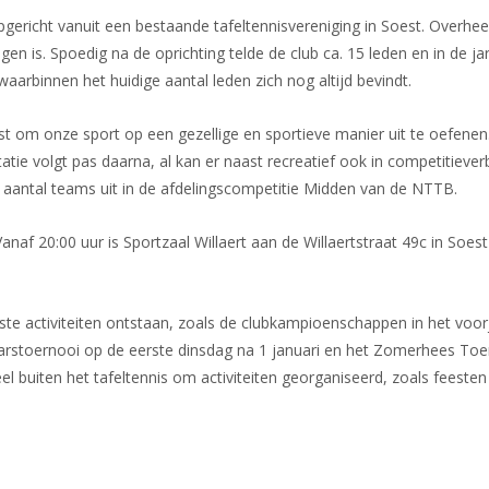
richt vanuit een bestaande tafeltennisvereniging in Soest. Overhee
 is. Spoedig na de oprichting telde de club ca. 15 leden en in de j
waarbinnen het huidige aantal leden zich nog altijd bevindt.
t om onze sport op een gezellige en sportieve manier uit te oefenen.
atie volgt pas daarna, al kan er naast recreatief ook in competitieve
antal teams uit in de afdelingscompetitie Midden van de NTTB.
naf 20:00 uur is Sportzaal Willaert aan de Willaertstraat 49c in Soest
vaste activiteiten ontstaan, zoals de clubkampioenschappen in het voor
stoernooi op de eerste dinsdag na 1 januari en het Zomerhees Toe
l buiten het tafeltennis om activiteiten georganiseerd, zoals feesten